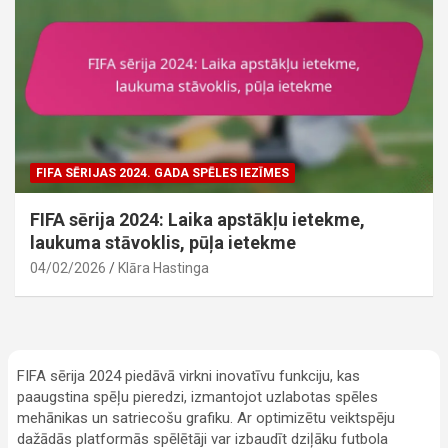
FIFA SĒRIJAS 2024. GADA SPĒLES IEZĪMES
FIFA sērija 2024: Laika apstākļu ietekme,
laukuma stāvoklis, pūļa ietekme
04/02/2026
Klāra Hastinga
FIFA sērija 2024 piedāvā virkni inovatīvu funkciju, kas
paaugstina spēļu pieredzi, izmantojot uzlabotas spēles
mehānikas un satriecošu grafiku. Ar optimizētu veiktspēju
dažādās platformās spēlētāji var izbaudīt dziļāku futbola