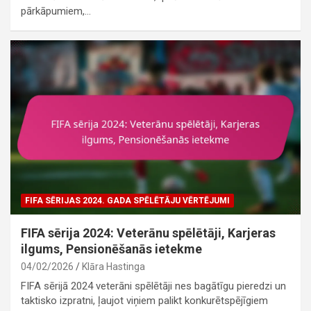
pārkāpumiem,…
FIFA SĒRIJAS 2024. GADA SPĒLĒTĀJU VĒRTĒJUMI
FIFA sērija 2024: Veterānu spēlētāji, Karjeras
ilgums, Pensionēšanās ietekme
04/02/2026
Klāra Hastinga
FIFA sērijā 2024 veterāni spēlētāji nes bagātīgu pieredzi un
taktisko izpratni, ļaujot viņiem palikt konkurētspējīgiem