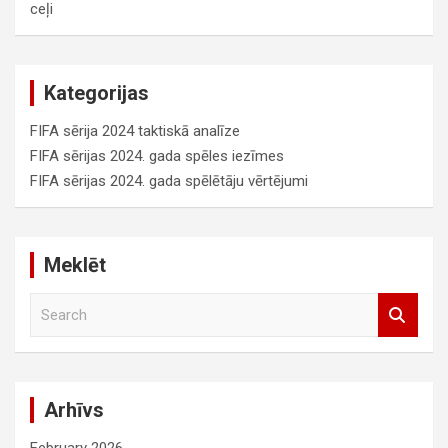
ceļi
Kategorijas
FIFA sērija 2024 taktiskā analīze
FIFA sērijas 2024. gada spēles iezīmes
FIFA sērijas 2024. gada spēlētāju vērtējumi
Meklēt
S
e
a
r
c
Arhīvs
h