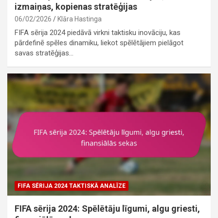
izmaiņas, kopienas stratēģijas
06/02/2026
Klāra Hastinga
FIFA sērija 2024 piedāvā virkni taktisku inovāciju, kas
pārdefinē spēles dinamiku, liekot spēlētājiem pielāgot
savas stratēģijas…
FIFA SĒRIJA 2024 TAKTISKĀ ANALĪZE
FIFA sērija 2024: Spēlētāju līgumi, algu griesti,