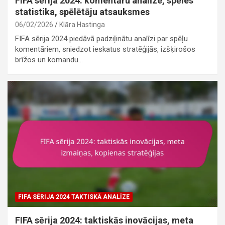
FIFA sērija 2024: komentāru analīze, spēles
statistika, spēlētāju atsauksmes
06/02/2026
Klāra Hastinga
FIFA sērija 2024 piedāvā padziļinātu analīzi par spēļu
komentāriem, sniedzot ieskatus stratēģijās, izšķirošos
brīžos un komandu…
FIFA SĒRIJA 2024 TAKTISKĀ ANALĪZE
FIFA sērija 2024: taktiskās inovācijas, meta