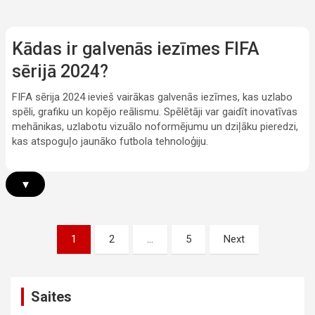
Kādas ir galvenās iezīmes FIFA
sērijā 2024?
FIFA sērija 2024 ievieš vairākas galvenās iezīmes, kas uzlabo
spēli, grafiku un kopējo reālismu. Spēlētāji var gaidīt inovatīvas
mehānikas, uzlabotu vizuālo noformējumu un dziļāku pieredzi,
kas atspoguļo jaunāko futbola tehnoloģiju.
▾
Posts
1
2
…
5
Next
pagination
Saites