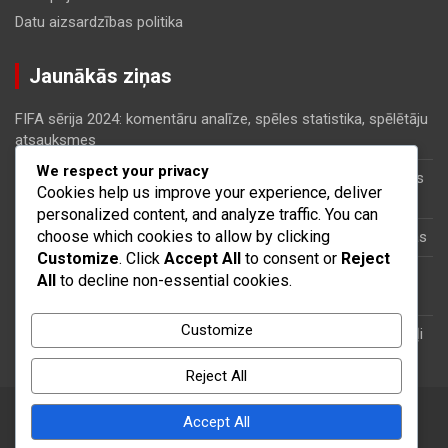
Datu aizsardzības politika
Jaunākās ziņas
FIFA sērija 2024: komentāru analīze, spēles statistika, spēlētāju
atsauksmes
We respect your privacy
FIFA sērija 2024: taktiskās inovācijas, meta izmaiņas, kopienas
Cookies help us improve your experience, deliver
stratēģijas
personalized content, and analyze traffic. You can
choose which cookies to allow by clicking
FIFA sērija 2024: Spēlētāju līgumi, algu griesti, finansiālās sekas
Customize
. Click
Accept All
to consent or
Reject
FIFA sērija 2024: Laika apstākļu ietekme, laukuma stāvoklis,
All
to decline non-essential cookies.
pūļa ietekme
Customize
FIFA sērija 2024: Jaunie talanti, Skautu ziņojumi, Attīstības ceļi
Reject All
Copyright © 2026
jurmalafc.lv
Theme by:
Theme Horse
Accept All
Proudly Powered by:
WordPress