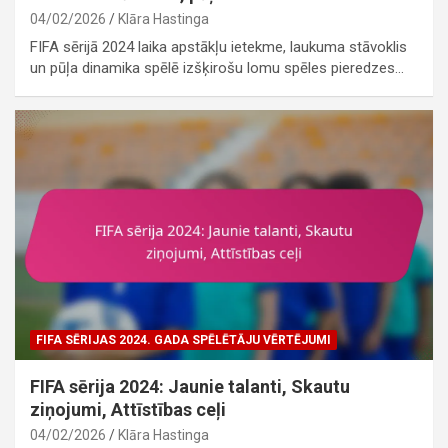
04/02/2026
Klāra Hastinga
FIFA sērijā 2024 laika apstākļu ietekme, laukuma stāvoklis
un pūļa dinamika spēlē izšķirošu lomu spēles pieredzes…
FIFA SĒRIJAS 2024. GADA SPĒLĒTĀJU VĒRTĒJUMI
FIFA sērija 2024: Jaunie talanti, Skautu
ziņojumi, Attīstības ceļi
04/02/2026
Klāra Hastinga