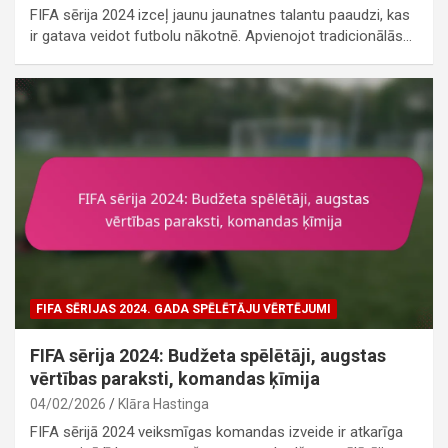
FIFA sērija 2024 izceļ jaunu jaunatnes talantu paaudzi, kas
ir gatava veidot futbolu nākotnē. Apvienojot tradicionālās…
FIFA SĒRIJAS 2024. GADA SPĒLĒTĀJU VĒRTĒJUMI
FIFA sērija 2024: Budžeta spēlētāji, augstas
vērtības paraksti, komandas ķīmija
04/02/2026
Klāra Hastinga
FIFA sērijā 2024 veiksmīgas komandas izveide ir atkarīga