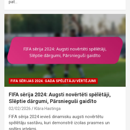
pat…
FIFA SĒRIJAS 2024. GADA SPĒLĒTĀJU VĒRTĒJUMI
FIFA sērija 2024: Augsti novērtēti spēlētāji,
Slēptie dārgumi, Pārsnieguši gaidīto
02/02/2026
Klāra Hastinga
FIFA sērija 2024 ievieš dinamisku augsti novērtētu
spēlētāju sastāvu, kuri demonstrē izcilas prasmes un
spēles ietekmi,…