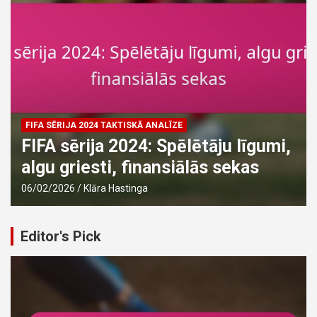
FIFA SĒRIJAS 2024. GADA SPĒLES IEZĪMES
FIFA sērija 2024: Laika apstākļu
ietekme, laukuma stāvoklis, pūļa
ietekme
04/02/2026
Klāra Hastinga
Editor's Pick