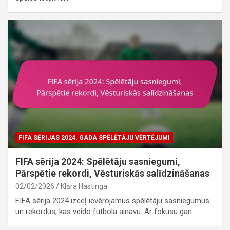
FIFA SĒRIJAS 2024. GADA SPĒLĒTĀJU VĒRTĒJUMI
FIFA sērija 2024: Spēlētāju sasniegumi,
Pārspētie rekordi, Vēsturiskās salīdzināšanas
02/02/2026
Klāra Hastinga
FIFA sērija 2024 izceļ ievērojamus spēlētāju sasniegumus
un rekordus, kas veido futbola ainavu. Ar fokusu gan…