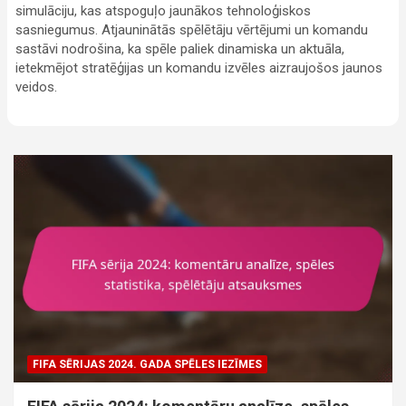
simulāciju, kas atspoguļo jaunākos tehnoloģiskos
sasniegumus. Atjauninātās spēlētāju vērtējumi un komandu
sastāvi nodrošina, ka spēle paliek dinamiska un aktuāla,
ietekmējot stratēģijas un komandu izvēles aizraujošos jaunos
veidos.
FIFA SĒRIJAS 2024. GADA SPĒLES IEZĪMES