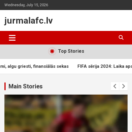
Skip
Wednesday, July 15, 2026
to
content
jurmalafc.lv
Top Stories
nsiālās sekas
FIFA sērija 2024: Laika apstākļu ietekme, lauku
Main Stories