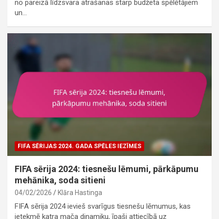
no pareizā līdzsvara atrašanas starp budžeta spēlētājiem
un…
FIFA SĒRIJAS 2024. GADA SPĒLES IEZĪMES
FIFA sērija 2024: tiesnešu lēmumi, pārkāpumu
mehānika, soda sitieni
04/02/2026
Klāra Hastinga
FIFA sērija 2024 ievieš svarīgus tiesnešu lēmumus, kas
ietekmē katra mača dinamiku, īpaši attiecībā uz