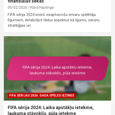
finansiālās sekas
06/02/2026
Klāra Hastinga
FIFA sērija 2024 ievieš visaptverošu ietvaru spēlētāju
līgumiem, detalizējot tādus aspektus kā ilgums, sarunu
stratēģijas un…
FIFA SĒRIJAS 2024. GADA SPĒLES IEZĪMES
FIFA sērija 2024: Laika apstākļu ietekme,
laukuma stāvoklis, pūļa ietekme