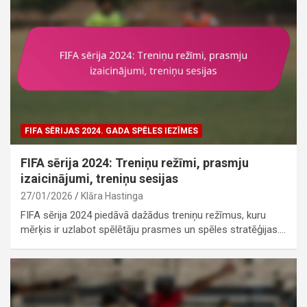
FIFA SĒRIJAS 2024. GADA SPĒLES IEZĪMES
FIFA sērija 2024: Treniņu režīmi, prasmju
izaicinājumi, treniņu sesijas
27/01/2026
Klāra Hastinga
FIFA sērija 2024 piedāvā dažādus treniņu režīmus, kuru
mērķis ir uzlabot spēlētāju prasmes un spēles stratēģijas.…