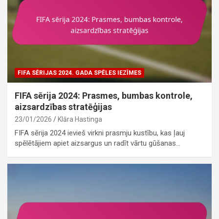
FIFA SĒRIJAS 2024. GADA SPĒLES IEZĪMES
FIFA sērija 2024: Prasmes, bumbas kontrole,
aizsardzības stratēģijas
23/01/2026
Klāra Hastinga
FIFA sērija 2024 ievieš virkni prasmju kustību, kas ļauj
spēlētājiem apiet aizsargus un radīt vārtu gūšanas…