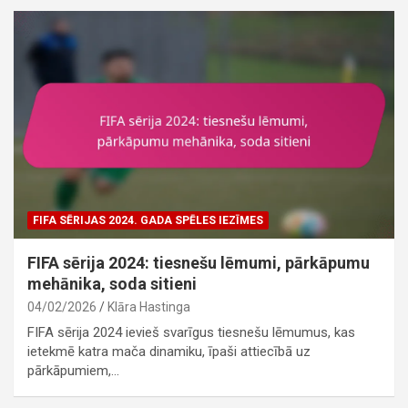
FIFA SĒRIJAS 2024. GADA SPĒLES IEZĪMES
FIFA sērija 2024: tiesnešu lēmumi, pārkāpumu
mehānika, soda sitieni
04/02/2026
Klāra Hastinga
FIFA sērija 2024 ievieš svarīgus tiesnešu lēmumus, kas
ietekmē katra mača dinamiku, īpaši attiecībā uz
pārkāpumiem,…