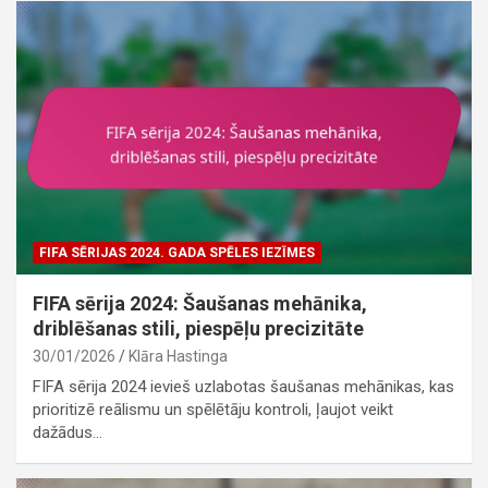
FIFA SĒRIJAS 2024. GADA SPĒLES IEZĪMES
FIFA sērija 2024: Šaušanas mehānika,
driblēšanas stili, piespēļu precizitāte
30/01/2026
Klāra Hastinga
FIFA sērija 2024 ievieš uzlabotas šaušanas mehānikas, kas
prioritizē reālismu un spēlētāju kontroli, ļaujot veikt
dažādus…