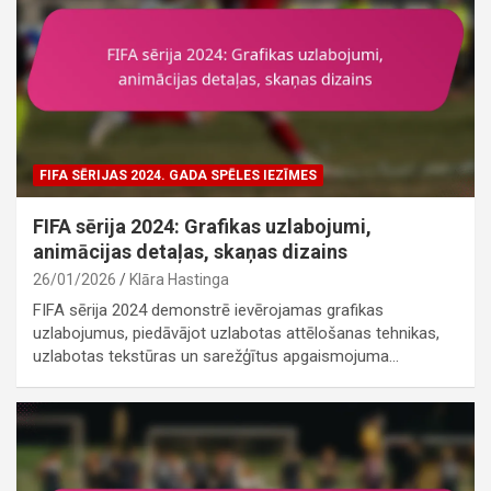
FIFA SĒRIJAS 2024. GADA SPĒLES IEZĪMES
FIFA sērija 2024: Grafikas uzlabojumi,
animācijas detaļas, skaņas dizains
26/01/2026
Klāra Hastinga
FIFA sērija 2024 demonstrē ievērojamas grafikas
uzlabojumus, piedāvājot uzlabotas attēlošanas tehnikas,
uzlabotas tekstūras un sarežģītus apgaismojuma…