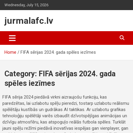
Skip
Wednesday, July 15, 2026
to
content
jurmalafc.lv
Home
FIFA sērijas 2024. gada spēles iezīmes
Category:
FIFA sērijas 2024. gada
spēles iezīmes
FIFA sērija 2024 piedāvā virkni aizraujošu funkciju, kas
paredzētas, lai uzlabotu spēļu pieredzi, tostarp uzlabotu reālismu
spēlētāju kustībās un gudrākas AI taktikas. Ar uzlabotu grafikas
tehnoloģiju spēlētāji varēs izbaudīt dzīvotspējīgas animācijas un
dzīvīgu atmosfēru, kas atspoguļo reālās futbola spēles. Turklāt
jauni spēļu režīmi piedāvā inovatīvas iespējas gan vienplayer, gan