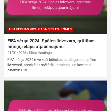
FIFA SĒRIJAS 2024. GADA SPĒLES IEZĪMES
FIFA sērija 2024: Spēles līdzsvars, grūtības
līmeņi, ielāpu atjauninājumi
21/01/2026
Klāra Hastinga
FIFA sērija 2024 ir veikuši būtiskus uzlabojumus spēles
līdzsvarā, precizējot spēlētāju statistiku un komandu
dinamiku, lai…