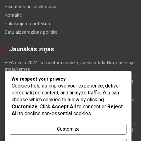
Sīkdatnes un izsekošana
Kontakti
Pakalpojuma noteikumi
Datu aizsardzības politika
Jaunākās ziņas
FIFA sērija 2024: komentāru analīze, spēles statistika, spēlētāju
atsauksmes
We respect your privacy
FIFA sērija 2024: taktiskās inovācijas, meta izmaiņas, kopienas
Cookies help us improve your experience, deliver
stratēģijas
personalized content, and analyze traffic. You can
choose which cookies to allow by clicking
FIFA sērija 2024: Spēlētāju līgumi, algu griesti, finansiālās sekas
Customize
. Click
Accept All
to consent or
Reject
FIFA sērija 2024: Laika apstākļu ietekme, laukuma stāvoklis,
All
to decline non-essential cookies.
pūļa ietekme
Customize
FIFA sērija 2024: Jaunie talanti, Skautu ziņojumi, Attīstības ceļi