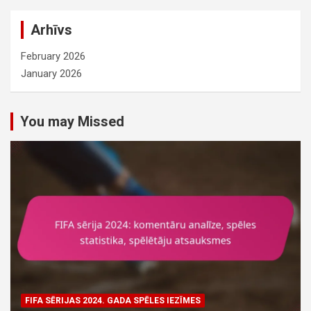
c
Arhīvs
h
February 2026
January 2026
You may Missed
FIFA SĒRIJAS 2024. GADA SPĒLES IEZĪMES