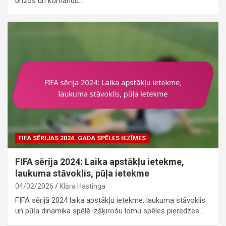
brīžos un komandu…
FIFA SĒRIJAS 2024. GADA SPĒLES IEZĪMES
FIFA sērija 2024: Laika apstākļu ietekme,
laukuma stāvoklis, pūļa ietekme
04/02/2026
Klāra Hastinga
FIFA sērijā 2024 laika apstākļu ietekme, laukuma stāvoklis
un pūļa dinamika spēlē izšķirošu lomu spēles pieredzes…