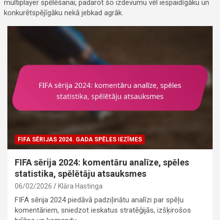
multiplayer spēlēšanai, padarot šo izdevumu vēl iespaidīgāku un
konkurētspējīgāku nekā jebkad agrāk.
FIFA SĒRIJAS 2024. GADA SPĒLES IEZĪMES
FIFA sērija 2024: komentāru analīze, spēles
statistika, spēlētāju atsauksmes
06/02/2026
Klāra Hastinga
FIFA sērija 2024 piedāvā padziļinātu analīzi par spēļu
komentāriem, sniedzot ieskatus stratēģijās, izšķirošos