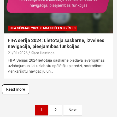
FIFA SĒRIJAS 2024. GADA SPĒLES IEZĪMES
FIFA sērija 2024: Lietotāja saskarne, izvēlnes
navigācija, pieejamības funkcijas
21/01/2026
Klāra Hastinga
FIFA Sērijas 2024 lietotāja saskarne piedāvā ievērojamas
uzlabojumus, lai uzlabotu spēlētāju pieredzi, nodrošinot
vienkāršotu navigāciju un…
Read more
Posts
1
2
Next
pagination