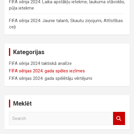
FIFA sērija 2024: Laika apstākļu ietekme, laukuma stāvoklis,
pūļa ietekme
FIFA sērija 2024: Jaunie talanti, Skautu ziņojumi, Attīstības
ceļi
Kategorijas
FIFA sērija 2024 taktiskā analīze
FIFA sērijas 2024. gada spēles iezīmes
FIFA sērijas 2024. gada spēlētāju vērtējumi
Meklēt
S
e
a
r