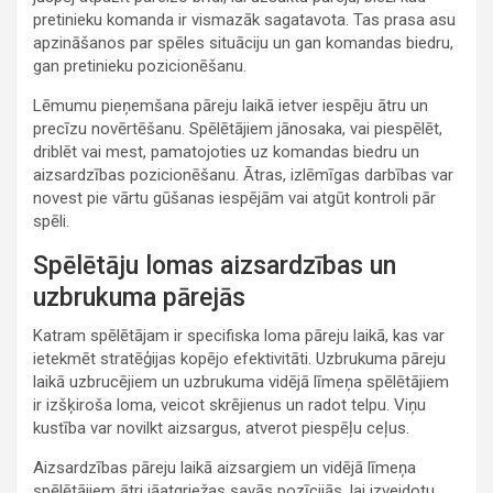
pretinieku komanda ir vismazāk sagatavota. Tas prasa asu
apzināšanos par spēles situāciju un gan komandas biedru,
gan pretinieku pozicionēšanu.
Lēmumu pieņemšana pāreju laikā ietver iespēju ātru un
precīzu novērtēšanu. Spēlētājiem jānosaka, vai piespēlēt,
driblēt vai mest, pamatojoties uz komandas biedru un
aizsardzības pozicionēšanu. Ātras, izlēmīgas darbības var
novest pie vārtu gūšanas iespējām vai atgūt kontroli pār
spēli.
Spēlētāju lomas aizsardzības un
uzbrukuma pārejās
Katram spēlētājam ir specifiska loma pāreju laikā, kas var
ietekmēt stratēģijas kopējo efektivitāti. Uzbrukuma pāreju
laikā uzbrucējiem un uzbrukuma vidējā līmeņa spēlētājiem
ir izšķiroša loma, veicot skrējienus un radot telpu. Viņu
kustība var novilkt aizsargus, atverot piespēļu ceļus.
Aizsardzības pāreju laikā aizsargiem un vidējā līmeņa
spēlētājiem ātri jāatgriežas savās pozīcijās, lai izveidotu