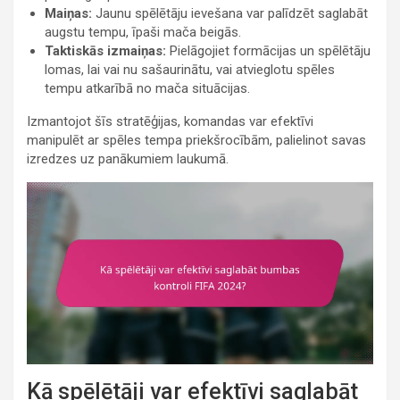
Maiņas:
Jaunu spēlētāju ievešana var palīdzēt saglabāt
augstu tempu, īpaši mača beigās.
Taktiskās izmaiņas:
Pielāgojiet formācijas un spēlētāju
lomas, lai vai nu sašaurinātu, vai atvieglotu spēles
tempu atkarībā no mača situācijas.
Izmantojot šīs stratēģijas, komandas var efektīvi
manipulēt ar spēles tempa priekšrocībām, palielinot savas
izredzes uz panākumiem laukumā.
Kā spēlētāji var efektīvi saglabāt