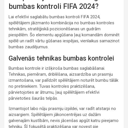
bumbas kontroli FIFA 2024?
Lai efektīvi saglabātu bumbas kontroli FIFA 2024,
spēlētājiem jāizmanto kombinācija no bumbas kontroles
tehnikām, stratēģiskā pozicionēšanas un gudrām
piespēlēm. Šo elementu apgūšana ļauj komandām dominēt
spēlē un radīt vārtu gūšanas iespējas, vienlaikus samazinot
bumbas zaudējumus.
Galvenās tehnikas bumbas kontrolei
Bumbas kontrole ir izšķiroša bumbas saglabāšanai.
Tehnikas, piemēram, driblēšana, aizsardzība un prasmju
izmantošana, var palīdzēt spēlētājiem noturēt bumbu tālāk
no pretiniekiem. Tuvas kontroles praktizēšana,
pārvietojoties ar ātrumu, ļauj spēlētājiem efektīvi
pārvietoties šaurās telpās.
Izmantojot labo nūju prasmju izpildei, var radīt atstarpi no
aizsargiem. Spēlētājiem jākoncentrējas uz dažām
galvenajām kustībām, nevis jācenšas apgūt katru pieejamo
tehniku. Šī fokusētā praktizēšana var novest pie