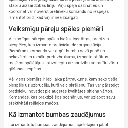
stabilu aizsardzības līniju. Viņu spēja sazināties un
koordinēt var novērst pretinieku komandu no iespējas
izmantot brīdi, kad viņi ir neaizsargāti.
Veiksmīgu pāreju spēles piemēri
Veiksmīgas pārejas spēles bieži ietver ātras, precīzas
piespēles, kas izmanto pretinieku dezorganizāciju.
Piemēram, komanda var atgūt bumbu savā pusē un
nekavējoties uzsākt pretuzbrukumu, izmantojot ātrus
malējos spēlētājus, lai izstieptu aizsardzību un radītu vārtu
gūšanas iespējas.
Vēl viens piemērs ir labi laika pārtraukums, kam seko tieša
piespēle uz uzbrucēju, kurš veic skrējienu. Tas var pārsteigt
pretinieku, novedot pie augstas kvalitātes sitiena vārtos.
Komandas, kas praktizē šos scenārijus, var uzlabot savu
efektivitāti reālajos mačos.
Kā izmantot bumbas zaudējumus
Lai izmantotu bumbas zaudējumus, spēlētājiem jābūt