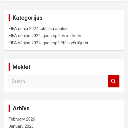
Kategorijas
FIFA sērija 2024 taktiskā analīze
FIFA sērijas 2024. gada spēles iezīmes
FIFA sērijas 2024. gada spēlētāju vērtējumi
Meklēt
S
e
a
r
c
Arhīvs
h
February 2026
January 2026