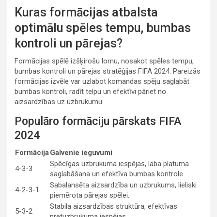
Kuras formācijas atbalsta
optimālu spēles tempu, bumbas
kontroli un pārejas?
Formācijas spēlē izšķirošu lomu, nosakot spēles tempu,
bumbas kontroli un pārejas stratēģijas FIFA 2024. Pareizās
formācijas izvēle var uzlabot komandas spēju saglabāt
bumbas kontroli, radīt telpu un efektīvi pāriet no
aizsardzības uz uzbrukumu.
Populāro formāciju pārskats FIFA
2024
Formācija
Galvenie ieguvumi
Spēcīgas uzbrukuma iespējas, laba platuma
4-3-3
saglabāšana un efektīva bumbas kontrole.
Sabalansēta aizsardzība un uzbrukums, lieliski
4-2-3-1
piemērota pārejas spēlei.
Stabila aizsardzības struktūra, efektīvas
5-3-2
pretuzbrukuma iespējas.