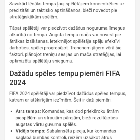
Savukārt lēnāks temps ļauj spēlētājiem koncentrēties uz
precizitāti un taktisko apzināšanos, bieži novedot pie
stratēģiskākām spēlēm.
Tāpat spēlētāji var piedzīvot dažādus noguruma līmeņus
atkarībā no tempa. Augsta tempa mačs var novest pie
ātrākas izsīkšanas, ietekmējot spēlētāja spēju efektīvi
darboties, spēlei progresējot. Treneriem jāņem vērā šie
faktori, plānojot treniņu sesijas un mača stratēģijas, lai
optimizētu spēlētāju sniegumu.
Dažādu spēles tempu piemēri FIFA
2024
FIFA 2024 spēlētāji var piedzīvot dažādus spēles tempus,
katram ar atšķirīgām iezīmēm. Šeit ir daži piemēri:
Ātrs temps:
Komandas, kas dod priekšroku ātrām
piespēlēm un straujām pārejām, bieži rezultējoties
augstas vārtu guvuma spēlēs.
Vidējs temps:
Sabalansēta pieeja, kur komandas
saglabā bumbas kontroli, reizēm uzsākot ātrus