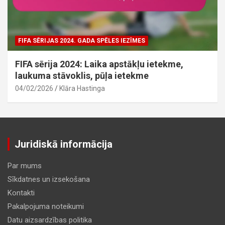
FIFA SĒRIJAS 2024. GADA SPĒLES IEZĪMES
FIFA sērija 2024: Laika apstākļu ietekme,
laukuma stāvoklis, pūļa ietekme
04/02/2026
Klāra Hastinga
Juridiskā informācija
Par mums
Sīkdatnes un izsekošana
Kontakti
Pakalpojuma noteikumi
Datu aizsardzības politika