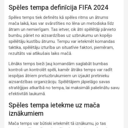
Spēles tempa definīcija FIFA 2024
Spēles temps tiek definēts kā spēles ritms un ātrums
mača laikā, kas var svārstīties no lēna un metodiska līdz
ātram un nemierīgam. Tas ietver, cik ātri spēlētāji pārvieto
bumbu, pāriet no aizsardzības uz uzbrukumu un kopējo
spēlētāju kustību ātrumu. Tempu var ietekmēt komandas
taktika, spēlētāju izturība un situatīvie faktori, piemēram,
rezultāts vai atlikušais laiks mačā.
Lēnāks temps bieži ļauj komandām saglabāt bumbas
kontroli un kontrolēt spēli, kamēr ātrāks temps var radīt
iespējas ātriem pretuzbrukumiem un izjaukt pretinieku
aizsardzības organizāciju. Spēlētājiem jāpielāgo savas
stratēģijas atkarībā no tempa, lai maksimāli palielinātu savu
efektivitāti laukumā.
Spēles tempa ietekme uz mača
iznākumiem
Mača temps var būtiski ietekmēt tā iznākumu, jo tas