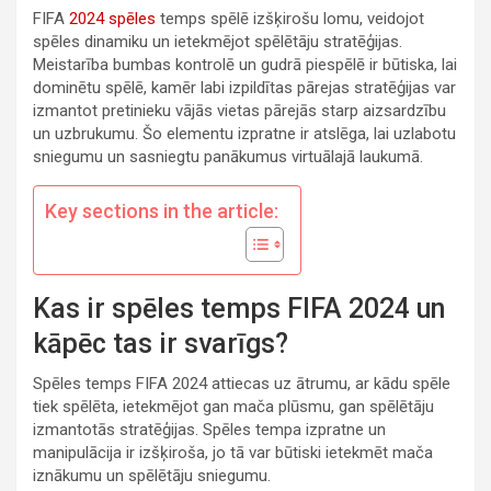
FIFA
2024 spēles
temps spēlē izšķirošu lomu, veidojot
spēles dinamiku un ietekmējot spēlētāju stratēģijas.
Meistarība bumbas kontrolē un gudrā piespēlē ir būtiska, lai
dominētu spēlē, kamēr labi izpildītas pārejas stratēģijas var
izmantot pretinieku vājās vietas pārejās starp aizsardzību
un uzbrukumu. Šo elementu izpratne ir atslēga, lai uzlabotu
sniegumu un sasniegtu panākumus virtuālajā laukumā.
Key sections in the article:
Kas ir spēles temps FIFA 2024 un
kāpēc tas ir svarīgs?
Spēles temps FIFA 2024 attiecas uz ātrumu, ar kādu spēle
tiek spēlēta, ietekmējot gan mača plūsmu, gan spēlētāju
izmantotās stratēģijas. Spēles tempa izpratne un
manipulācija ir izšķiroša, jo tā var būtiski ietekmēt mača
iznākumu un spēlētāju sniegumu.