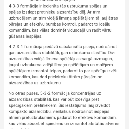
4-3-3 formācija ir iecienīta tās uzbrukuma spējas un
spējas izstiept pretinieku aizsardzību dēļ. Ar trim
uzbrucējiem un trim vidējā līmeņa spēlētājiem tā ļauj ātras
pārejas un efektīvu bumbas kontroli, padarot to ideālu
komandām, kas vēlas dominēt vidusdaļā un radīt vārtu
gūšanas iespējas.
4-2-3-1 formācija piedāvā sabalansētu pieeju, nodrošinot
gan aizsardzības stabilitāti, gan uzbrukuma elastību. Divi
aizsardzības vidējā līmeņa spēlētāji aizsargā aizmuguri,
ļaujot uzbrukuma vidējā līmeņa spēlētājam un malējiem
spēlētājiem izmantot telpas, padarot to par spēcīgu izvēli
komandām, kas dod priekšroku ātrām pārejām no
aizsardzības uz uzbrukumu.
No otras puses, 5-3-2 formācija koncentrējas uz
aizsardzības stabilitāti, kas var būt izdevīga pret
spēcīgākiem pretiniekiem. Šis iestatījums ļauj izveidot
kompakto aizsardzību, vienlaikus nodrošinot iespējas
ātriem pretuzbrukumiem, padarot to efektīvu komandām,
kas vēlas absorbēt spiedienu un izmantot atstātās atveres