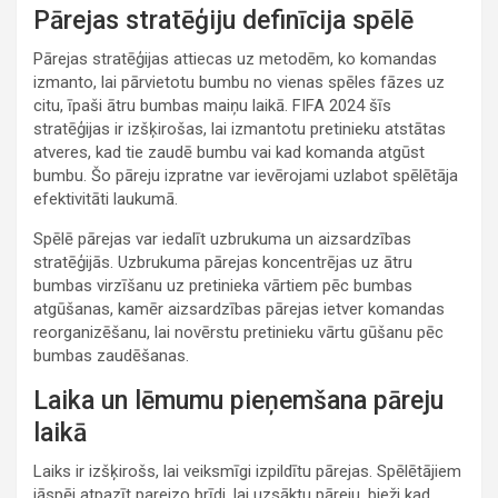
Pārejas stratēģiju definīcija spēlē
Pārejas stratēģijas attiecas uz metodēm, ko komandas
izmanto, lai pārvietotu bumbu no vienas spēles fāzes uz
citu, īpaši ātru bumbas maiņu laikā. FIFA 2024 šīs
stratēģijas ir izšķirošas, lai izmantotu pretinieku atstātas
atveres, kad tie zaudē bumbu vai kad komanda atgūst
bumbu. Šo pāreju izpratne var ievērojami uzlabot spēlētāja
efektivitāti laukumā.
Spēlē pārejas var iedalīt uzbrukuma un aizsardzības
stratēģijās. Uzbrukuma pārejas koncentrējas uz ātru
bumbas virzīšanu uz pretinieka vārtiem pēc bumbas
atgūšanas, kamēr aizsardzības pārejas ietver komandas
reorganizēšanu, lai novērstu pretinieku vārtu gūšanu pēc
bumbas zaudēšanas.
Laika un lēmumu pieņemšana pāreju
laikā
Laiks ir izšķirošs, lai veiksmīgi izpildītu pārejas. Spēlētājiem
jāspēj atpazīt pareizo brīdi, lai uzsāktu pāreju, bieži kad