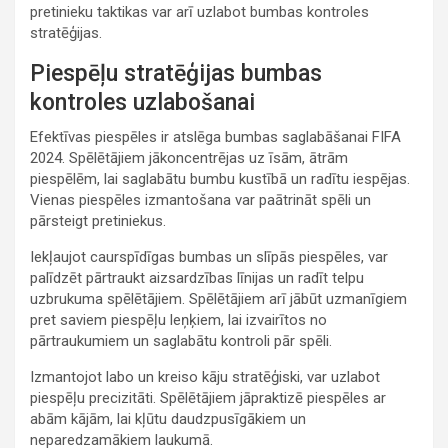
pretinieku taktikas var arī uzlabot bumbas kontroles
stratēģijas.
Piespēļu stratēģijas bumbas
kontroles uzlabošanai
Efektīvas piespēles ir atslēga bumbas saglabāšanai FIFA
2024. Spēlētājiem jākoncentrējas uz īsām, ātrām
piespēlēm, lai saglabātu bumbu kustībā un radītu iespējas.
Vienas piespēles izmantošana var paātrināt spēli un
pārsteigt pretiniekus.
Iekļaujot caurspīdīgas bumbas un slīpās piespēles, var
palīdzēt pārtraukt aizsardzības līnijas un radīt telpu
uzbrukuma spēlētājiem. Spēlētājiem arī jābūt uzmanīgiem
pret saviem piespēļu leņķiem, lai izvairītos no
pārtraukumiem un saglabātu kontroli pār spēli.
Izmantojot labo un kreiso kāju stratēģiski, var uzlabot
piespēļu precizitāti. Spēlētājiem jāpraktizē piespēles ar
abām kājām, lai kļūtu daudzpusīgākiem un
neparedzamākiem laukumā.