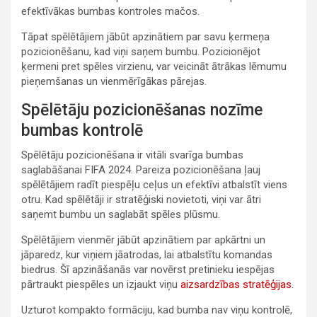
efektīvākas bumbas kontroles mačos.
Tāpat spēlētājiem jābūt apzinātiem par savu ķermeņa
pozicionēšanu, kad viņi saņem bumbu. Pozicionējot
ķermeni pret spēles virzienu, var veicināt ātrākas lēmumu
pieņemšanas un vienmērīgākas pārejas.
Spēlētāju pozicionēšanas nozīme
bumbas kontrolē
Spēlētāju pozicionēšana ir vitāli svarīga bumbas
saglabāšanai FIFA 2024. Pareiza pozicionēšana ļauj
spēlētājiem radīt piespēļu ceļus un efektīvi atbalstīt viens
otru. Kad spēlētāji ir stratēģiski novietoti, viņi var ātri
saņemt bumbu un saglabāt spēles plūsmu.
Spēlētājiem vienmēr jābūt apzinātiem par apkārtni un
jāparedz, kur viņiem jāatrodas, lai atbalstītu komandas
biedrus. Šī apzināšanās var novērst pretinieku iespējas
pārtraukt piespēles un izjaukt viņu
aizsardzības stratēģijas
.
Uzturot kompakto formāciju, kad bumba nav viņu kontrolē,