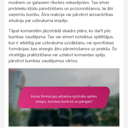
modriem un gataviem rīkoties nekavējoties. Tas ietver
pretinieku kļūdu paredzēšanu un pozicionēšanos, lai ātri
saņemtu bumbu. Ātra reakcija var pārvērst aizsardzības
situāciju par uzbrukuma iespēju.
Tāpat komandām jāizstrādā skaidrs plāns, ko darīt pēc
bumbas zaudējuma. Tas var ietvert noteiktus spēlētājus,
kuri ir atbildīgi par uzbrukuma uzsākšanu, vai specifiskas
formācijas, kas atvieglo ātru pārvietošanos uz priekšu. Šo
stratēģiju praktizēšana var uzlabot komandas spēju
pārvērst bumbas zaudējumus vārtos.