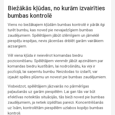
Biežākās kļūdas, no kurām izvairīties
bumbas kontrolē
Viens no biežākajiem kļūdām bumbas kontrolē ir pārāk ilgi
turēt bumbu, kas noved pie nevajadzīgiem bumbas
zaudējumiem. Spēlētājiem jābūt izlēmīgiem un jāmeklē
piespēļu iespējas, nevis jācenšas driblēt garām vairākiem
aizsargiem.
Vēl viena kļūda ir neievērot komandas biedru
pozicionēšanu. Spēlētājiem vienmēr jābūt apzinātiem par
komandas biedru kustībām, lai nodrošinātu, ka viņi ir
pozīcijā, lai saņemtu bumbu. Neizdodas to izdarīt, var
izjaukt spēles plūsmu un novest pie bumbas zaudējumiem.
Visbeidzot, spēlētājiem jāizvairās no pārmērīgas
paļaušanās uz garām piespēlēm. Lai gan tās var būt
efektīvas noteiktās situācijās, tās bieži noved pie bumbas
zaudējumiem, ja netiek izpildītas pareizi. Koncentrēšanās
uz īsām, kontrolētām piespēlēm uzlabos kopējo bumbas
kontroli.