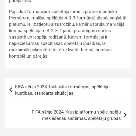
pāreju laikā.
Papildus formācijām spēlētāju lomu izpratne ir būtiska.
Piemēram, malējie spēlētāji 4-3-3 formācijā jāspēj saglabāt
platumu, lai izstieptu aizsardzību, kamēr uzbrukuma vidējā
līmeņa spēlētājam 4-2-3-1 jābūt prasmīgam spēles
sasaistē un iespēju radīšanā. Katram formācijai ir
nepieciešamas specifiskas spēlētāju īpašības, lai
maksimāli palielinātu tās efektivitāti tempā, bumbas
kontrolē un pārejās.
Post
FIFA sērija 2024: taktiskās formācijas, spēlētāju
navigation
kustības, standarta situācijas
FIFA sērija 2024: Krustplatformu spēle, spēļu
meklēšanas sistēmas, spēlētāju grupas