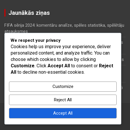
Jaunākās ziņas
FIFA sērija 2024: komentāru analīze, spēles statistika, spēlētāju
atsauksmes
We respect your privacy
FIFA sērija 2024: taktiskās inovācijas, meta izmaiņas, kopienas
Cookies help us improve your experience, deliver
stratēģijas
personalized content, and analyze traffic. You can
choose which cookies to allow by clicking
FIFA sērija 2024: Spēlētāju līgumi, algu griesti, finansiālās sekas
Customize
. Click
Accept All
to consent or
Reject
FIFA sērija 2024: Laika apstākļu ietekme, laukuma stāvoklis,
All
to decline non-essential cookies.
pūļa ietekme
Customize
FIFA sērija 2024: Jaunie talanti, Skautu ziņojumi, Attīstības ceļi
Reject All
Accept All
Copyright © 2026
jurmalafc.lv
Theme by:
Theme Horse
Proudly Powered by:
WordPress