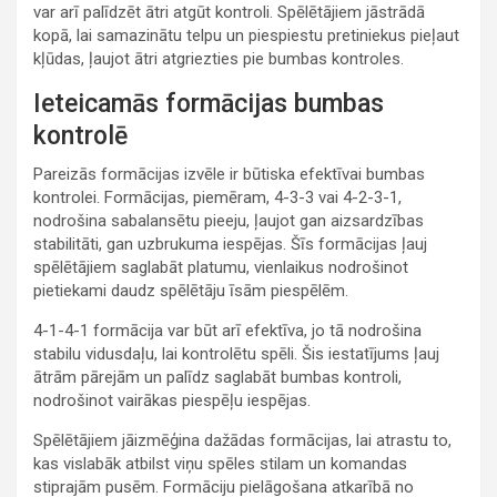
var arī palīdzēt ātri atgūt kontroli. Spēlētājiem jāstrādā
kopā, lai samazinātu telpu un piespiestu pretiniekus pieļaut
kļūdas, ļaujot ātri atgriezties pie bumbas kontroles.
Ieteicamās formācijas bumbas
kontrolē
Pareizās formācijas izvēle ir būtiska efektīvai bumbas
kontrolei. Formācijas, piemēram, 4-3-3 vai 4-2-3-1,
nodrošina sabalansētu pieeju, ļaujot gan aizsardzības
stabilitāti, gan uzbrukuma iespējas. Šīs formācijas ļauj
spēlētājiem saglabāt platumu, vienlaikus nodrošinot
pietiekami daudz spēlētāju īsām piespēlēm.
4-1-4-1 formācija var būt arī efektīva, jo tā nodrošina
stabilu vidusdaļu, lai kontrolētu spēli. Šis iestatījums ļauj
ātrām pārejām un palīdz saglabāt bumbas kontroli,
nodrošinot vairākas piespēļu iespējas.
Spēlētājiem jāizmēģina dažādas formācijas, lai atrastu to,
kas vislabāk atbilst viņu spēles stilam un komandas
stiprajām pusēm. Formāciju pielāgošana atkarībā no