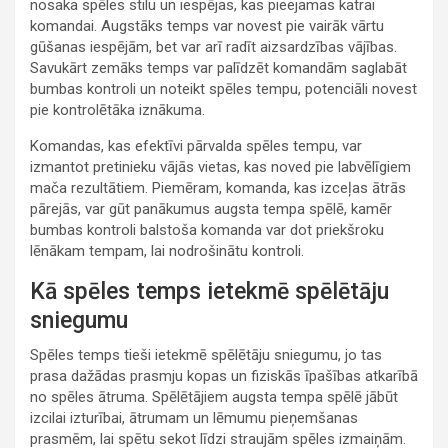
nosaka spēles stilu un iespējas, kas pieejamas katrai
komandai. Augstāks temps var novest pie vairāk vārtu
gūšanas iespējām, bet var arī radīt aizsardzības vājības.
Savukārt zemāks temps var palīdzēt komandām saglabāt
bumbas kontroli un noteikt spēles tempu, potenciāli novest
pie kontrolētāka iznākuma.
Komandas, kas efektīvi pārvalda spēles tempu, var
izmantot pretinieku vājās vietas, kas noved pie labvēlīgiem
mača rezultātiem. Piemēram, komanda, kas izceļas ātrās
pārejās, var gūt panākumus augsta tempa spēlē, kamēr
bumbas kontroli balstoša komanda var dot priekšroku
lēnākam tempam, lai nodrošinātu kontroli.
Kā spēles temps ietekmē spēlētāju
sniegumu
Spēles temps tieši ietekmē spēlētāju sniegumu, jo tas
prasa dažādas prasmju kopas un fiziskās īpašības atkarībā
no spēles ātruma. Spēlētājiem augsta tempa spēlē jābūt
izcilai izturībai, ātrumam un lēmumu pieņemšanas
prasmēm, lai spētu sekot līdzi straujām spēles izmaiņām.